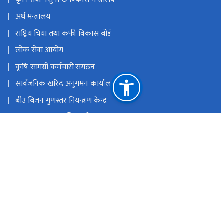
अर्थ मन्त्रालय
राष्ट्रिय चिया तथा कफी विकास बोर्ड
लोक सेवा आयोग
कृषि सामग्री कर्मचारी संगठन
सार्वजनिक खरिद अनुगमन कार्यालय
बीउ बिजन गुणस्तर नियन्त्रण केन्द्र
कृषि सूचना तथा प्रशिक्षण केन्द्र
ई.जि.पि. प्रणाली (इ-बिडिङ)
राष्ट्रिय प्राकृतिक स्रोत तथा वित्त आयोग
कुलेश्वर-१४, काठमाडौं, नेपाल