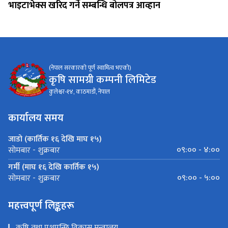
भाइटाभेक्स खरिद गर्ने सम्बन्धि बोलपत्र आव्हान
(नेपाल सरकारको पूर्ण स्वामित्व भएको)
कृषि सामग्री कम्पनी लिमिटेड
कुलेश्वर-१४, काठमाडौं, नेपाल
कार्यालय समय
जाडो (कार्तिक १६ देखि माघ १५)
०९:०० - ४:००
सोमबार - शुक्रबार
गर्मी (माघ १६ देखि कार्तिक १५)
०९:०० - ५:००
सोमबार - शुक्रबार
महत्त्वपूर्ण लिङ्कहरू
कृषि तथा पशुपन्छि विकास मन्त्रालय