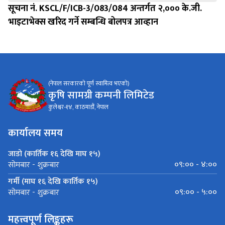
सूचना नं. KSCL/F/ICB-3/083/084 अन्तर्गत २,००० के.जी.
भाइटाभेक्स खरिद गर्ने सम्बन्धि बोलपत्र आव्हान
(नेपाल सरकारको पूर्ण स्वामित्व भएको)
कृषि सामग्री कम्पनी लिमिटेड
कुलेश्वर-१४, काठमाडौं, नेपाल
कार्यालय समय
जाडो (कार्तिक १६ देखि माघ १५)
०९:०० - ४:००
सोमबार - शुक्रबार
गर्मी (माघ १६ देखि कार्तिक १५)
०९:०० - ५:००
सोमबार - शुक्रबार
महत्त्वपूर्ण लिङ्कहरू