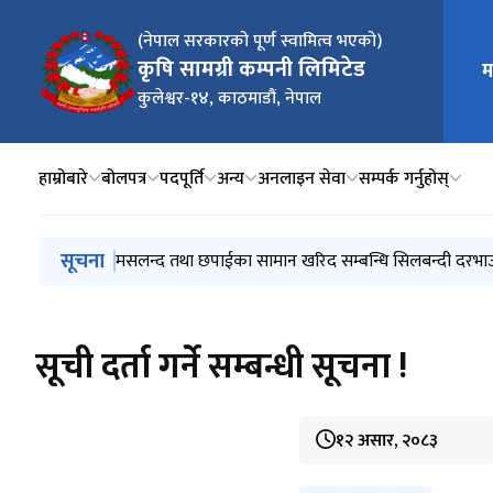
(नेपाल सरकारको पूर्ण स्वामित्व भएको)
कृषि सामग्री कम्पनी लिमिटेड
म
मुख्य न
कुलेश्वर-१४, काठमाडौं, नेपाल
हाम्रोबारे
बोलपत्र
पदपूर्ति
अन्य
अनलाइन सेवा
सम्पर्क गर्नुहोस्
मुख्य नेभिगेसनमा जानुहोस्
सूचना
परामर्श सेवा सम्बन्धि आशयको सूचना !
विज्ञापनका सम्बन्धमा केही समस्या परेमा सम्पर्क गर्ने बारे ।
मसलन्द तथा छपाईका सामान खरिद सम्बन्धि सिलबन्दी दरभाउप
सूचना नं. KSCL/F/ICB-3/083/084 अन्तर्गत २,००० के.जी. भाइ
कार्यक्षमता मूल्याकंनद्वारा हुने बढुवा फाराम
सूची दर्ता गर्ने सम्बन्धी सूचना !
१२ असार, २०८३