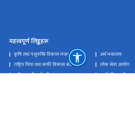
महत्त्वपूर्ण लिङ्कहरू
कृषि तथा पशुपन्छि विकास मन्त्रालय
अर्थ मन्त्रालय
राष्ट्रिय चिया तथा कफी विकास बोर्ड
लोक सेवा आयोग
कृषि सामग्री कर्मचारी संगठन
सार्वजनिक खरिद अन
बीउ बिजन गुणस्तर नियन्त्रण केन्द्र
कृषि सूचना तथा प्रशिक
ई.जि.पि. प्रणाली (इ-बिडिङ)
राष्ट्रिय प्राकृतिक स्